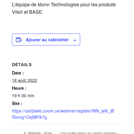
L’équipe de Idunn Technologies pour les produits
Vitoli et BASE.
Ajouter au calendrier
DÉTAILS
Date :
16 août 2022
Heure :
19 h 00 min
Site :
https://us02web.zoom.us/webinar/register/WN_jelb_jB
fSxmg1OsjWFlk7g
Une autre vision du poids corporel –
Retraite : Vivre