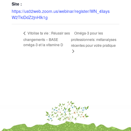
Site :
https://us02web.zoom.us/webinar/register/WN_4liays
W2TkiDdZ2jnHIk1g
Oméga-3 pour les
Vitolise ta vie : Réussir ses
changements – BASE
professionnels: métanalyses
oméga-3 et la vitamine D
récentes pour votre pratique