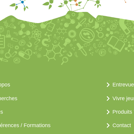
opos
Entrevue
herches
Vivre je
es
Produits 
érences / Formations
Contact