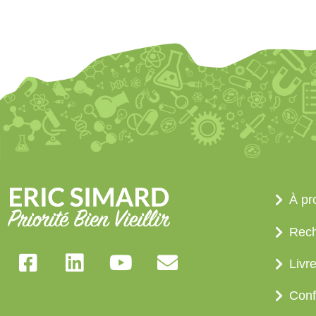
À pr
Rec
Livr
Conf