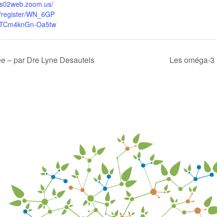
/us02web.zoom.us/
/register/WN_6GP
TCm4knGn-Oa5tw
e – par Dre Lyne Desautels
Les oméga-3 (