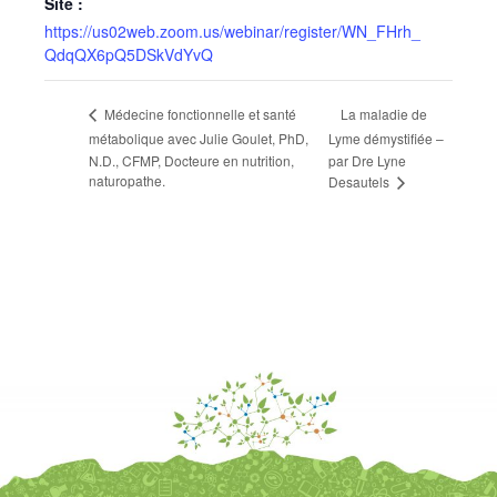
Site :
https://us02web.zoom.us/webinar/register/WN_FHrh_
QdqQX6pQ5DSkVdYvQ
La maladie de
Médecine fonctionnelle et santé
métabolique avec Julie Goulet, PhD,
Lyme démystifiée –
N.D., CFMP, Docteure en nutrition,
par Dre Lyne
naturopathe.
Desautels