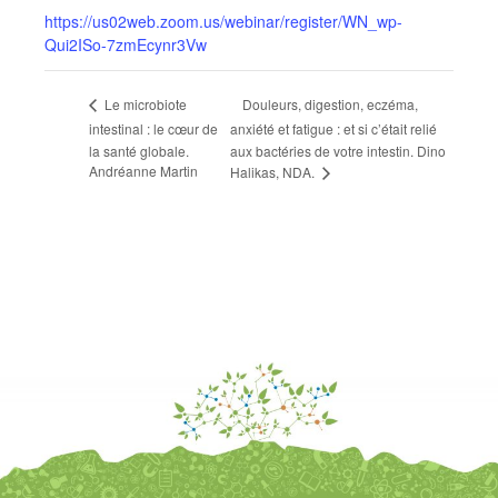
https://us02web.zoom.us/webinar/register/WN_wp-
Qui2ISo-7zmEcynr3Vw
Douleurs, digestion, eczéma,
Le microbiote
intestinal : le cœur de
anxiété et fatigue : et si c’était relié
la santé globale.
aux bactéries de votre intestin. Dino
Andréanne Martin
Halikas, NDA.