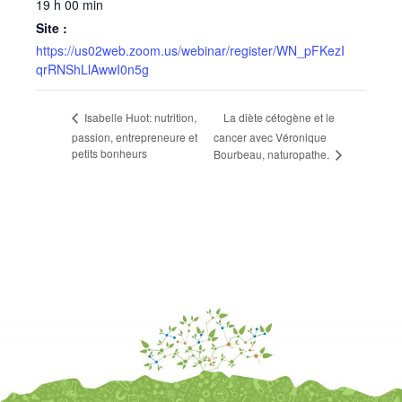
19 h 00 min
Site :
https://us02web.zoom.us/webinar/register/WN_pFKezI
qrRNShLlAwwI0n5g
La diète cétogène et le
Isabelle Huot: nutrition,
passion, entrepreneure et
cancer avec Véronique
petits bonheurs
Bourbeau, naturopathe.