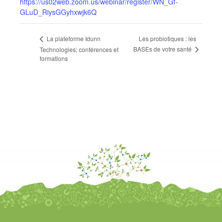
https://us02web.zoom.us/webinar/register/WN_Gf-
GLuD_RiysGGyhxwjk6Q
Les probiotiques : les
La plateforme Idunn
BASEs de votre santé
Technologies; conférences et
formations