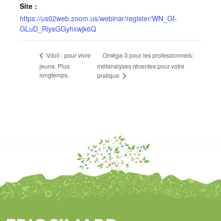
Site :
https://us02web.zoom.us/webinar/register/WN_Gf-
GLuD_RiysGGyhxwjk6Q
Oméga-3 pour les professionnels:
Vitoli : pour vivre
jeune. Plus
métanalyses récentes pour votre
longtemps.
pratique