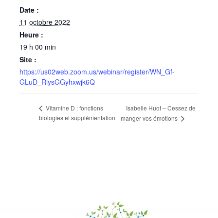
Date :
11 octobre 2022
Heure :
19 h 00 min
Site :
https://us02web.zoom.us/webinar/register/WN_Gf-
GLuD_RiysGGyhxwjk6Q
Isabelle Huot – Cessez de
Vitamine D : fonctions
biologies et supplémentation
manger vos émotions