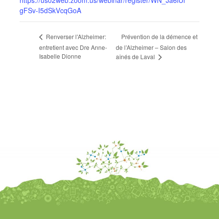
https://us02web.zoom.us/webinar/register/WN_Ja6iUf
gFSv-I5dSkVcqGoA
Prévention de la démence et
Renverser l’Alzheimer:
entretient avec Dre Anne-
de l’Alzheimer – Salon des
Isabelle Dionne
aînés de Laval