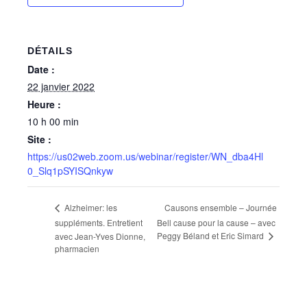
DÉTAILS
Date :
22 janvier 2022
Heure :
10 h 00 min
Site :
https://us02web.zoom.us/webinar/register/WN_dba4Hl
0_Slq1pSYISQnkyw
Causons ensemble – Journée
Alzheimer: les
suppléments. Entretient
Bell cause pour la cause – avec
Peggy Béland et Eric Simard
avec Jean-Yves Dionne,
pharmacien