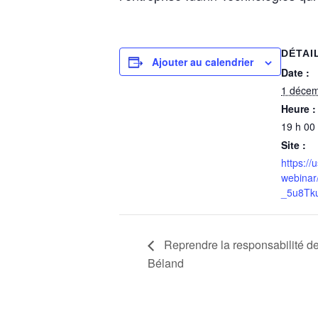
DÉTAI
Ajouter au calendrier
Date :
1 déce
Heure :
19 h 00
Site :
https:/
webinar
_5u8Tk
Reprendre la responsabilité de
Béland