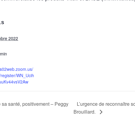
LS
mbre 2022
 min
/us02web.zoom.us/
/register/WN_Ucih
uuKv44vsV2Aw
 sa santé, positivement – Peggy
L’urgence de reconnaître s
Brouillard.