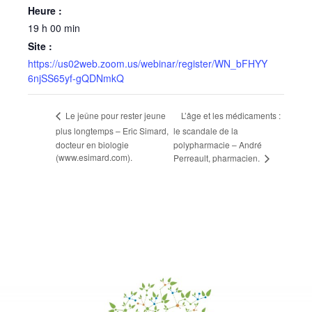
Heure :
19 h 00 min
Site :
https://us02web.zoom.us/webinar/register/WN_bFHYY
6njSS65yf-gQDNmkQ
L’âge et les médicaments :
Le jeûne pour rester jeune
plus longtemps – Eric Simard,
le scandale de la
docteur en biologie
polypharmacie – André
(www.esimard.com).
Perreault, pharmacien.