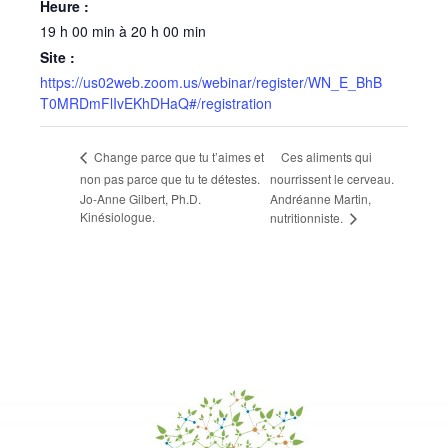
Heure :
19 h 00 min à 20 h 00 min
Site :
https://us02web.zoom.us/webinar/register/WN_E_BhB
T0MRDmFlIvEKhDHaQ#/registration
Ces aliments qui
Change parce que tu t’aimes et
non pas parce que tu te détestes.
nourrissent le cerveau.
Jo-Anne Gilbert, Ph.D.
Andréanne Martin,
Kinésiologue.
nutritionniste.