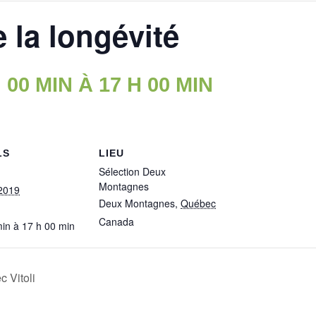
 la longévité
 00 MIN
À
17 H 00 MIN
LS
LIEU
Sélection Deux
Montagnes
2019
Deux Montagnes
,
Québec
Canada
min à 17 h 00 min
c Vitoli