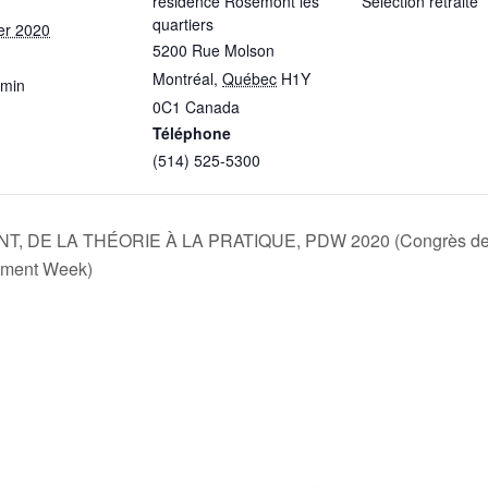
résidence Rosemont les
Sélection retraite
quartiers
ier 2020
5200 Rue Molson
Montréal
,
Québec
H1Y
 min
0C1
Canada
Téléphone
(514) 525-5300
, DE LA THÉORIE À LA PRATIQUE, PDW 2020 (Congrès des 
pment Week)