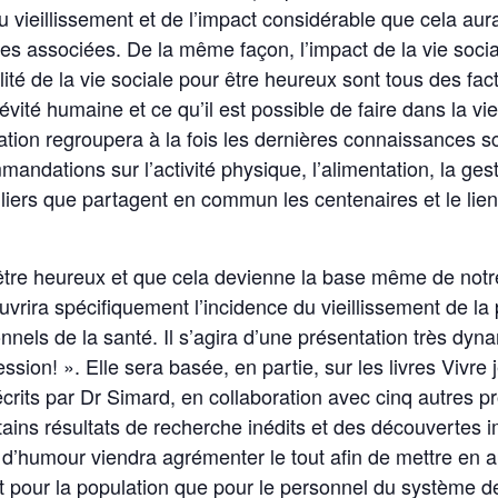
 vieillissement et de l’impact considérable que cela aur
es associées. De la même façon, l’impact de la vie social
ité de la vie sociale pour être heureux sont tous des fa
ité humaine et ce qu’il est possible de faire dans la vie
tion regroupera à la fois les dernières connaissances sc
mandations sur l’activité physique, l’alimentation, la gesti
liers que partagent en commun les centenaires et le lien 
être heureux et que cela devienne la base même de notre
uvrira spécifiquement l’incidence du vieillissement de la
nels de la santé. Il s’agira d’une présentation très dyn
sion! ». Elle sera basée, en partie, sur les livres Vivre
rits par Dr Simard, en collaboration avec cinq autres pr
tains résultats de recherche inédits et des découvertes 
d’humour viendra agrémenter le tout afin de mettre en ap
ant pour la population que pour le personnel du système d